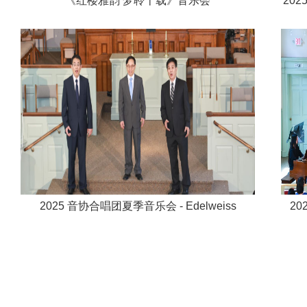
《红楼雅韵 梦聆十载》音乐会
202
2025 音协合唱团夏季音乐会 - Edelweiss
20