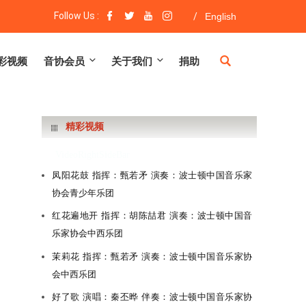
Follow Us :
/
English
彩视频
音协会员
关于我们
捐助
精彩视频
VideoRightSideBar
凤阳花鼓 指挥：甄若矛 演奏：波士顿中国音乐家
协会青少年乐团
红花遍地开 指挥：胡陈喆君 演奏：波士顿中国音
乐家协会中西乐团
茉莉花 指挥：甄若矛 演奏：波士顿中国音乐家协
会中西乐团
好了歌 演唱：秦丕晔 伴奏：波士顿中国音乐家协