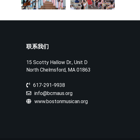
联系我们
15 Scotty Hallow Dr., Unit D
North Chelmsford, MA 01863
617-291-9938
info@bcmaus.org
www.bostonmusican.org