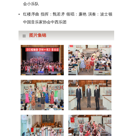
会小乐队
红楼序曲 指挥：甄若矛 领唱：廉艳 演奏：波士顿
中国音乐家协会中西乐团
图片集锦