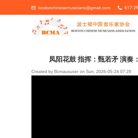
bostonchinesemusicians@gmail.com
617-29
You Are Here
凤阳花鼓 指挥：甄若矛 演
Created by
Bcmaususer
on
Sun, 2026-05-24 07:28