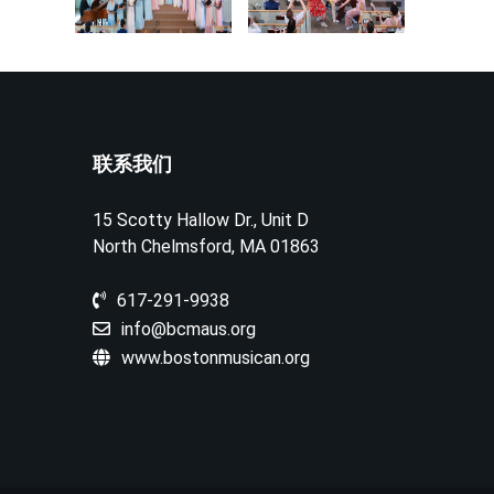
联系我们
15 Scotty Hallow Dr., Unit D
North Chelmsford, MA 01863
617-291-9938
info@bcmaus.org
www.bostonmusican.org