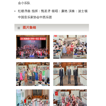
会小乐队
红楼序曲 指挥：甄若矛 领唱：廉艳 演奏：波士顿
中国音乐家协会中西乐团
图片集锦