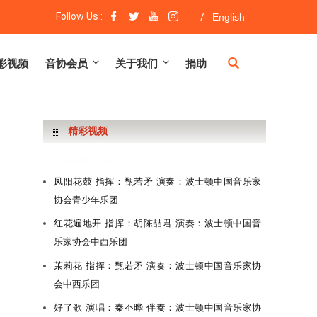
Follow Us :
/
English
彩视频
音协会员
关于我们
捐助
精彩视频
VideoRightSideBar
凤阳花鼓 指挥：甄若矛 演奏：波士顿中国音乐家
协会青少年乐团
红花遍地开 指挥：胡陈喆君 演奏：波士顿中国音
乐家协会中西乐团
茉莉花 指挥：甄若矛 演奏：波士顿中国音乐家协
会中西乐团
好了歌 演唱：秦丕晔 伴奏：波士顿中国音乐家协