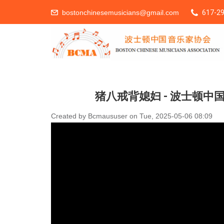
bostonchinesemusicians@gmail.com
617-29
You Are Here
猪八戒背媳妇 - 波士顿中国音
Created by
Bcmaususer
on
Tue, 2025-05-06 08:09