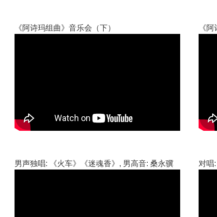
《阿诗玛组曲》音乐会（下）
《阿
男声独唱: 《火车》《迷魂香》, 男高音: 桑永骥
对唱